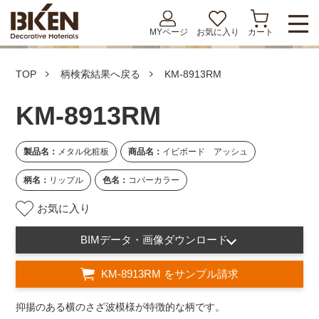
MYページ
お気に入り
カート
TOP
柄検索結果へ戻る
KM-8913RM
KM-8913RM
製品名：
メタル化粧板
商品名：
イビボード アッシュ
柄名：
リップル
色名：
コパーカラー
お気に入り
BIMデータ・画像ダウンロード
KM-8913RM をサンプル請求
抑揚のある横のさざ波模様が特徴的な柄です。