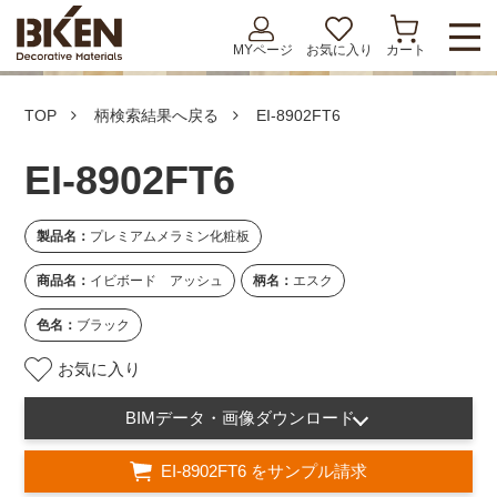
MYページ
お気に入り
カート
TOP
柄検索結果へ戻る
EI-8902FT6
EI-8902FT6
製品名：
プレミアムメラミン化粧板
商品名：
イビボード アッシュ
柄名：
エスク
色名：
ブラック
お気に入り
BIMデータ・画像ダウンロード
EI-8902FT6 をサンプル請求